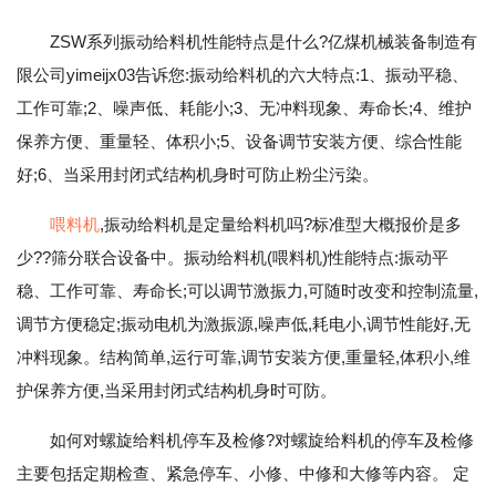
ZSW系列振动给料机性能特点是什么?亿煤机械装备制造有
限公司yimeijx03告诉您:振动给料机的六大特点:1、振动平稳、
工作可靠;2、噪声低、耗能小;3、无冲料现象、寿命长;4、维护
保养方便、重量轻、体积小;5、设备调节安装方便、综合性能
好;6、当采用封闭式结构机身时可防止粉尘污染。
喂料机
,振动给料机是定量给料机吗?标准型大概报价是多
少??筛分联合设备中。振动给料机(喂料机)性能特点:振动平
稳、工作可靠、寿命长;可以调节激振力,可随时改变和控制流量,
调节方便稳定;振动电机为激振源,噪声低,耗电小,调节性能好,无
冲料现象。结构简单,运行可靠,调节安装方便,重量轻,体积小,维
护保养方便,当采用封闭式结构机身时可防。
如何对螺旋给料机停车及检修?对螺旋给料机的停车及检修
主要包括定期检查、紧急停车、小修、中修和大修等内容。 定