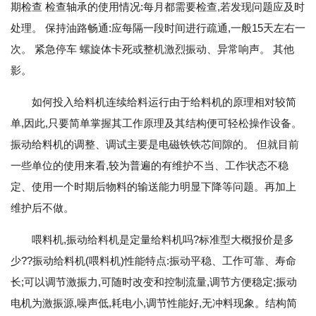
期检查 检查轴承的使用情况:每月都需要检查,若发现问题应及时
处理。 保持油路畅通:应每隔一段时间进行疏通,一般15天左右一
次。 紧急停车 螺旋体卡死或整机激烈振动、异常响声。 其他
影。
如何投入给料机连续给料运行由于给料机的原理相对较简
单,因此,只要简单掌握其工作原理及其结构便可轻松操作设备。
振动给料机的调整、调试主要是电磁铁铁芯间隙的。 但就目前
一些单位的使用来看,较为普遍的有维护不当、工作状态不稳
定、使用一个时期后物料的输送能力明显下降等问题。再加上
维护后不做。
喂料机,振动给料机是定量给料机吗?标准型大概报价是多
少??振动给料机(喂料机)性能特点:振动平稳、工作可靠、寿命
长;可以调节激振力,可随时改变和控制流量,调节方便稳定;振动
电机为激振源,噪声低,耗电小,调节性能好,无冲料现象。结构简