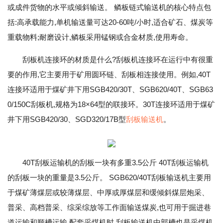
或成件货物的水平或倾斜输送。 鳞板链式输送机的核心特点包
括:高承载能力,单机输送量可达20-60吨/小时,适合矿石、煤炭等
重载物料;耐磨设计,鳞板采用锰钢或合金材质,使用寿命。
刮板机连接环的材质是什么?刮板机连接环在运行中有很重
要的作用,它主要用于矿用圆环链、刮板相连接使用。例如,40T
连接环适用于煤矿井下用SGB420/30T、SGB620/40T、SGB63
0/150C刮板机,规格为18×64型的联接环。30T连接环适用于煤矿
井下用SGB420/30、SGD320/17B型
刮板输送机
。
40T刮板运输机的刮板一块有多重3.5公斤 40T刮板运输机
的刮板一块的重量是3.5公斤。 SGB620/40T刮板输送机主要用
于煤矿薄煤层或较薄煤层、中厚或厚煤层和缓倾斜煤层炮采、
普采、高档普采、综采综放等工作面输送煤炭,也可用于掘进巷
道运输和顺槽运输,配套采煤机时,刮板输送机中部槽也是采煤机