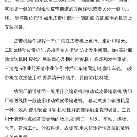
就把哪一侧的托辊组朝皮带前进的方向移动,或者另外一侧向后
移。 调整限位托辊 如果皮带中部向一侧跑偏,在跑偏侧的机架上
安装挡带。
皮带机操作规程一严:严禁在皮带机上通行、坐卧和聊天。
二防:a移动皮带机时,必须有专人指导,防止发生倾倒。b向高处搬
动输送机时,应找准吊装重心及捆扎位置,防止损坏和发生事故。
三清楚:a作业前开清作业信号,并插牢车轮固定销,塞牢车轮。b皮
带机在联接使用时,要弄清开停顺序。要自前(接料端。
纺织厂输送线团一般用什么输送机?移动式皮带输送机 纺织
厂输送线团一般使用移动式皮带输送机。 移动式皮带输送机是
一种工效高,使用安全可靠,机动性好的连续输送装卸设备。主要
用于装卸地点经常变更动的场所,如:港口、码头、车站、煤场、
仓库、建筑工地、沙石料场、农场等,用来短途运输及装卸散料