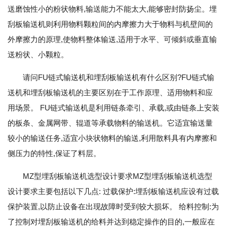
送磨蚀性小的粉状物料,输送能力不能太大,能够密封防扬尘。埋
刮板输送机则利用物料颗粒间的内摩擦力大于物料与机壁间的
外摩擦力的原理,使物料整体输送,适用于水平、可倾斜或垂直输
送粉状、小颗粒。
请问FU链式输送机和埋刮板输送机有什么区别?FU链式输
送机和埋刮板输送机的主要区别在于工作原理、适用物料和应
用场景。 FU链式输送机是利用链条牵引、承载,或由链条上安装
的板条、金属网带、辊道等承载物料的输送机。它适宜输送量
较小的输送任务,适宜小块状物料的输送,利用散料具有内摩擦和
侧压力的特性,保证了料层。
MZ型埋刮板输送机选型设计要求MZ型埋刮板输送机选型
设计要求主要包括以下几点: 过载保护:埋刮板输送机应设有过载
保护装置,以防止设备在出现故障时受到较大损坏。 给料控制:为
了控制对埋刮板输送机的给料并达到稳定操作的目的,一般应在