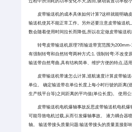
过程中所消耗的功率变化不大,因而,驱动装置功率较小
皮带输送机的成本具体如何计算?这样就能明确皮
输送机使其不能正常工作。另外还要注意皮带输送机上
数会随着使用时间拉长而降低,所以在定做皮带输送
转弯皮带输送机原理?而输送带宽范围为200mm
有强制转弯和自然转弯两种方式:1. 强制转弯:不改变
输送带自然弯曲,具有结构简单、维护方便的特点,适
皮带输送机带速怎么计算,巡航速度计算皮带输送机
单位。 确定输送带在单位长度上每小时行驶的距离(巡
生产线平台等)之间距离的平均值(单位长度)。 使用公
皮带输送机电机爆轴事故反思皮带输送机电机爆轴
可能导致电机过载,从而引发爆轴事故。 液力耦合器
轴。 输送带接头质量问题:输送带接头的质量直接影