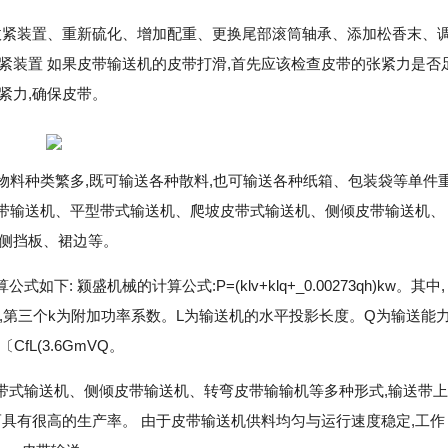
收紧装置、重新硫化、增加配重、更换尾部滚筒轴承、添加松香末、
紧装置 如果皮带输送机的皮带打滑,首先应该检查皮带的张紧力是否
紧力,确保皮带。
物料种类繁多,既可输送各种散料,也可输送各种纸箱、包装袋等单件
胶带输送机、平型带式输送机、爬坡皮带式输送机、侧倾皮带输送机、
、侧挡板、裙边等。
 颍盛机械的计算公式:P=(klv+klq+_0.00273qh)kw。其中,
,第三个k为附加功率系数。L为输送机的水平投影长度。Q为输送能力t
fL(3.6GmVQ。
带式输送机、侧倾皮带输送机、转弯皮带输输机等多种形式,输送带上
而具有很高的生产率。 由于皮带输送机供料均匀与运行速度稳定,工作