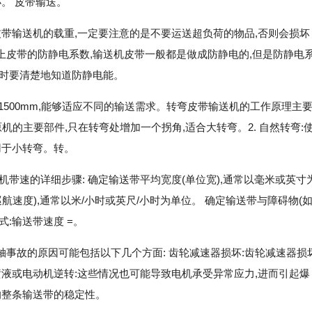
。 皮带输送。
带输送机的载重,一定要注意的是不要运送超负荷的物品,否则会损坏
皮带的防静电系数,输送机皮带一般都是做成防静电的,但是防静电
机时要清楚地知道防静电能。
-1500mm,能够适应不同的输送需求。转弯皮带输送机的工作原理主
原机的主要部件,只在转弯处增加一个拐角,适合大转弯。2. 自然转弯:
用于小转弯。转。
带速的详细步骤: 确定输送带平均宽度(单位宽),通常以毫米或英寸
航速度),通常以米/小时或英尺/小时为单位。 确定输送带与障碍物(
式:输送带速度 =。
事故的原因可能包括以下几个方面: 齿轮减速器损坏:齿轮减速器损
喷液或电动机逆转:这些情况也可能导致电机承受异常应力,进而引起爆
响整条输送带的稳定性。