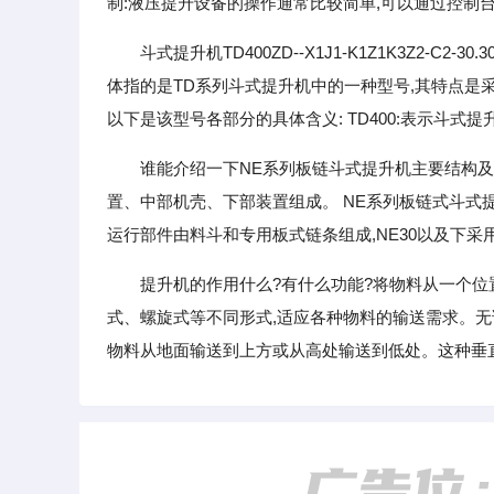
制:液压提升设备的操作通常比较简单,可以通过控制
斗式提升机TD400ZD--X1J1-K1Z1K3Z2-C2-30.
体指的是TD系列斗式提升机中的一种型号,其特点是采
以下是该型号各部分的具体含义: TD400:表示斗式提升
谁能介绍一下NE系列板链斗式提升机主要结构及
置、中部机壳、下部装置组成。 NE系列板链式斗
运行部件由料斗和专用板式链条组成,NE30以及下采用单
提升机的作用什么?有什么功能?将物料从一个位
式、螺旋式等不同形式,适应各种物料的输送需求。无
物料从地面输送到上方或从高处输送到低处。这种垂