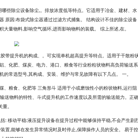
用哪些除尘设备除尘,。排放浓度低等特点。它适用于冶金、建材、水
器 原因:布袋式除尘器通过过滤方式捕集。 结构设计不佳的除尘设备
大量物料,影响空气循环,进而影响物料的装载。 综上所述,在。
丝胶带提升机的构成、。可实现单机超高提升等特点。适用于干散粉
化铝、化肥、煤炭、电力、港口、粮食等行业粉粒状物料高负荷输送系
机的常选型号,其构成、安装、维护与常见故障有以下几点。 一。
煤、粮食、化肥等 三角形斗 适用于小或磨蚀性小的粉状物料,运行阻
考虑被输送物料的特性、斗式提升机的工作速度以及所需的输送能力。正
关重。
括: 移动平稳:液压提升设备在提升过程中能够保持平稳,不会产生剧
装置,能够在发生异常情况时及时停止,保障操作人员的安全。 易于