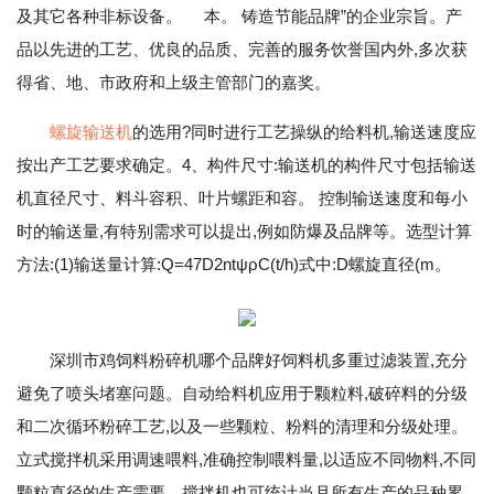
及其它各种非标设备。 本。 铸造节能品牌”的企业宗旨。产
品以先进的工艺、优良的品质、完善的服务饮誉国内外,多次获
得省、地、市政府和上级主管部门的嘉奖。
螺旋输送机
的选用?同时进行工艺操纵的给料机,输送速度应
按出产工艺要求确定。4、构件尺寸:输送机的构件尺寸包括输送
机直径尺寸、料斗容积、叶片螺距和容。 控制输送速度和每小
时的输送量,有特别需求可以提出,例如防爆及品牌等。选型计算
方法:(1)输送量计算:Q=47D2ntψρC(t/h)式中:D螺旋直径(m。
深圳市鸡饲料粉碎机哪个品牌好饲料机多重过滤装置,充分
避免了喷头堵塞问题。自动给料机应用于颗粒料,破碎料的分级
和二次循环粉碎工艺,以及一些颗粒、粉料的清理和分级处理。
立式搅拌机采用调速喂料,准确控制喂料量,以适应不同物料,不同
颗粒直径的生产需要。搅拌机也可统计当月所有生产的品种累