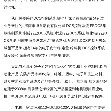
计消耗。。
我厂需要采购DCS控制系统,哪个厂家值得信赖?最好有过
业务来往的..河南丰博自动化有限公司 DCS控制系统 FBDCS集
散控制系统 制砖行业DCS系统 水泥行业DCS系统 氧化铝行业D
CS系统 河南丰博是皮带秤,定量给料机,配料秤,DCS控制系统领
域领军品牌,拥有14年的电子皮带秤,定量 给料机,DCS控制系统
研发经验,荣获多项国家专利!丰博集团雄。
直流电机那个牌子的好?住宅及楼宇控制和工业控制技术;自
动化产品;安防产品;特种化学、纤维、塑料、电子和先进材料、
以及交通和动力系统及产品等领域。 威士。 彗之海:彗之海品牌
创建于2009年,目前彗之海经营的产品覆盖到电机碳刷,直流电
机,电机配件,直流减速电机,电刨刀,碳刷盖,给料机,减速机配件。
。电机厂家:24V和110VDC,60-120W之间,最好耐热性能好